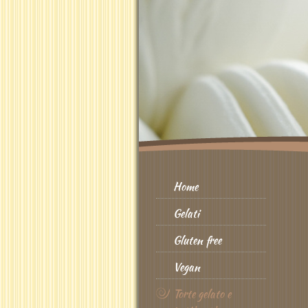
Home
Gelati
Gluten free
Vegan
Torte gelato e