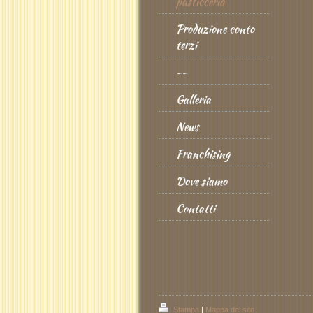
pasticceria
Produzione conto
terzi
--
Galleria
News
Franchising
Dove siamo
Contatti
Stampa
|
Mappa del sito